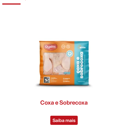
cortes
>
cortes
>
pacote
>
pacote
>
selado
>
selado
>
IQF
>
bandeja
>
industrial
>
Coxa e Sobrecoxa
Saiba mais