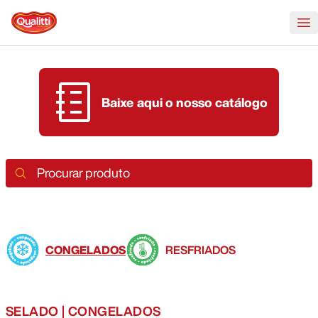
Mobi
Baixe aqui o nosso catálogo
Procurar produto
CONGELADOS
RESFRIADOS
inteiros
>
inteiros
>
SELADO | CONGELADOS