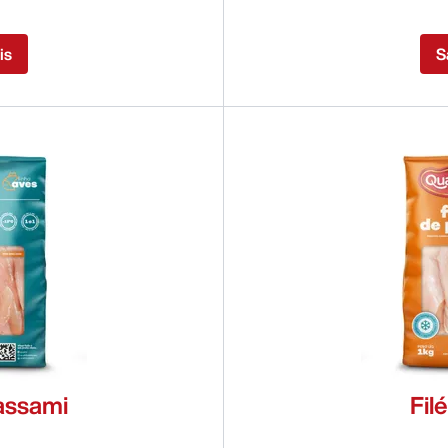
is
S
assami
Fil