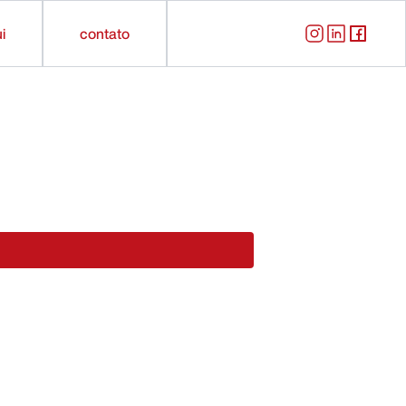
Instagram
LinkedIn
Faceboo
i
contato