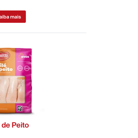
aiba mais
é de Peito