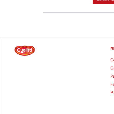
R
G
F
P