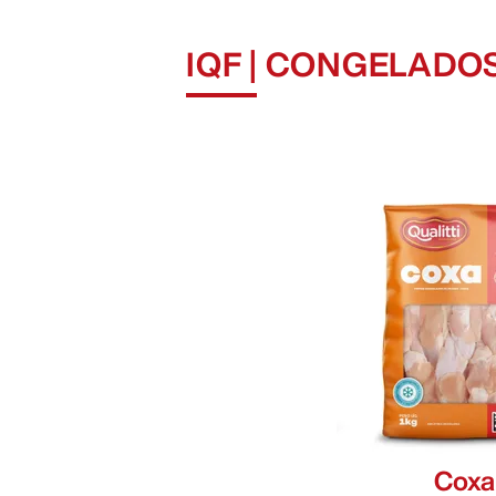
inteiros
>
cortes
>
IQF | CONGELADO
pacote
>
selado
>
IQF
>
bandeja
>
industrial
>
Coxa