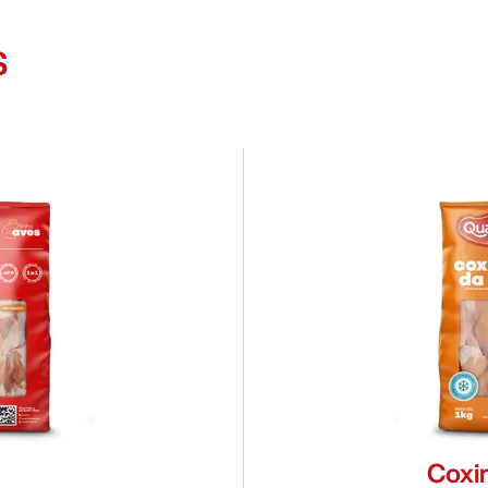
inteiros
>
cortes
>
S
pacote
>
selado
>
Coxi