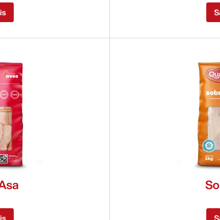
is
S
 Asa
So
is
S