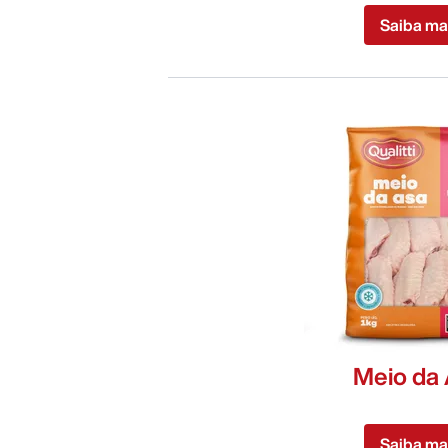
Saiba ma
Meio da
Saiba ma