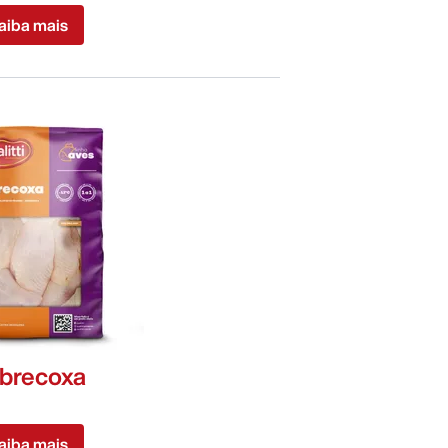
aiba mais
brecoxa
aiba mais