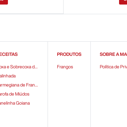
ECEITAS
PRODUTOS
SOBRE A M
Coxa e Sobrecoxa de Frango Recheados
Frangos
Política de P
alinhada
Parmegiana de Frango
arofa de Miúdos
anelinha Goiana