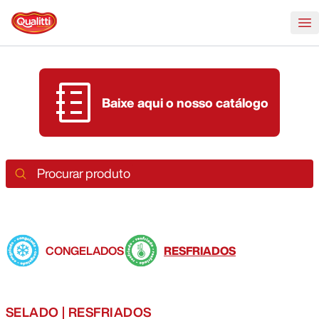
Mobi
Baixe aqui o nosso catálogo
Procurar produto
CONGELADOS
RESFRIADOS
inteiros
>
inteiros
>
SELADO | RESFRIADOS