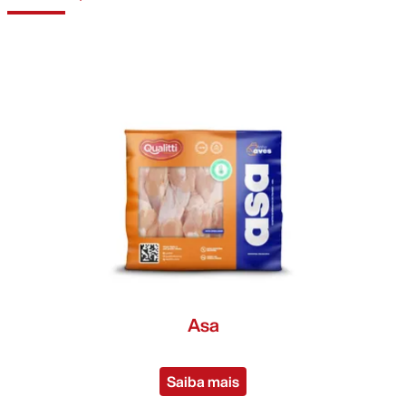
cortes
>
cortes
>
pacote
>
pacote
>
selado
>
selado
>
IQF
>
bandeja
>
industrial
>
Asa
Saiba mais